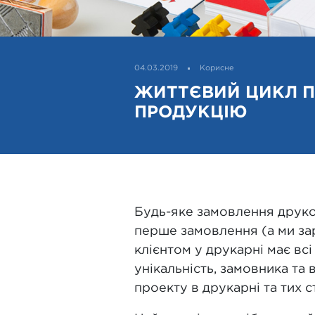
04.03.2019
Корисне
ЖИТТЄВИЙ ЦИКЛ П
ПРОДУКЦІЮ
Будь-яке замовлення друков
перше замовлення (а ми за
клієнтом у друкарні має вс
унікальність, замовника та
проекту в друкарні та тих с