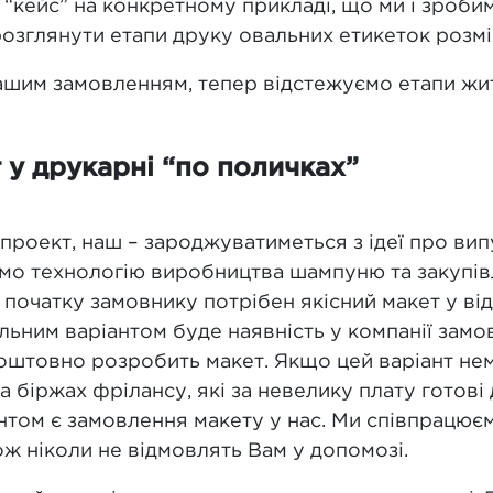
“кейс” на конкретному прикладі, що ми і зробим
озглянути етапи друку овальних етикеток розмі
нашим замовленням, тепер відстежуємо етапи жи
 у друкарні “по поличках”
 проект, наш – зароджуватиметься з ідеї про ви
имо технологію виробництва шампуню та закупі
я початку замовнику потрібен якісний макет у в
льним варіантом буде наявність у компанії замо
коштовно розробить макет. Якщо цей варіант н
а біржах фрілансу, які за невелику плату готові
нтом є замовлення макету у нас. Ми співпрацює
ож ніколи не відмовлять Вам у допомозі.