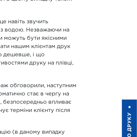
це навіть звучить
 з водою. Незважаючи на
ти можуть бути якісними
ати нашим клієнтам друк
но дешевше, і що
ивостями друку на плівці,
ираж обговорили, наступним
оматично стає в чергу на
ю, безпосередньо впливає
ує терміни клієнту після
ацію (в даному випадку