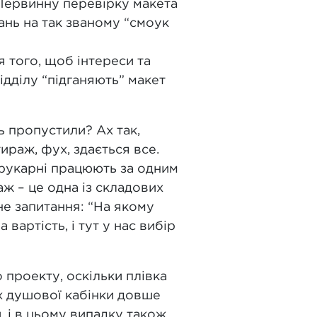
 Первинну перевірку макета
ань на так званому “смоук
я того, щоб інтереси та
ідділу “підганяють” макет
ь пропустили? Ах так,
тираж, фух, здається все.
друкарні працюють за одним
аж – це одна із складових
не запитання: “На якому
вартість, і тут у нас вибір
 проекту, оскільки плівка
ах душової кабінки довше
, і в цьому випадку також