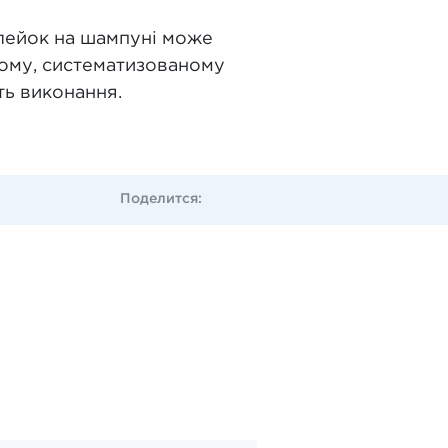
клейок на шампуні може
ному, систематизованому
ть виконання.
Поделится: