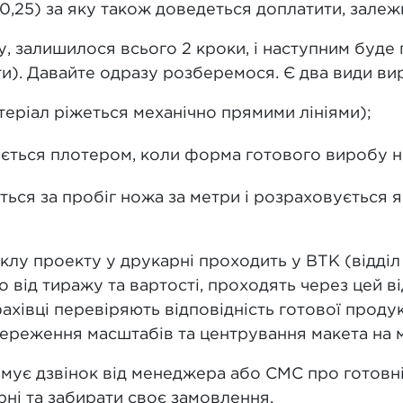
 0,25) за яку також доведеться доплатити, залеж
 залишилося всього 2 кроки, і наступним буде пл
и). Давайте одразу розберемося. Є два види вир
теріал ріжеться механічно прямими лініями);
юється плотером, коли форма готового виробу не
ться за пробіг ножа за метри і розраховується я
клу проекту у друкарні проходить у ВТК (відділ
 від тиражу та вартості, проходять через цей в
хівці перевіряють відповідність готової продукц
ереження масштабів та центрування макета на м
мує дзвінок від менеджера або СМС про готовні
ні та забирати своє замовлення.