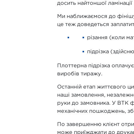
досить найтоншої ламінації
Ми наближаємося до фінішу,
це теж доведеться заплатит
різання (коли ма
підрізка (здійсн
Плоттерна підрізка оплачує
виробів тиражу.
Останній етап життєвого ци
наші замовлення, незалежно
руки до замовника. У ВТК фа
механічних пошкоджень, зб
По завершенню клієнт отри
може приїжджати до друкар