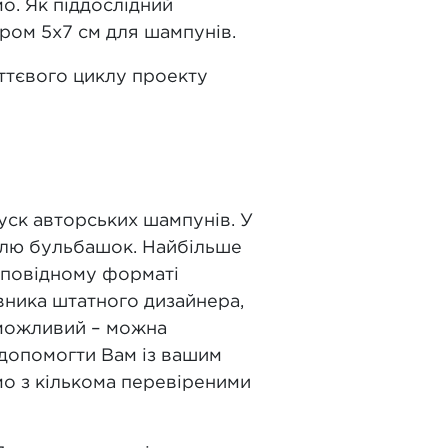
о. Як піддослідний
ром 5х7 см для шампунів.
ттєвого циклу проекту
пуск авторських шампунів. У
влю бульбашок. Найбільше
ідповідному форматі
вника штатного дизайнера,
еможливий – можна
 допомогти Вам із вашим
мо з кількома перевіреними