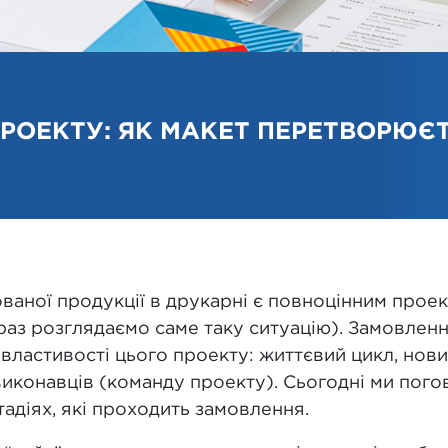
РОЕКТУ: ЯК МАКЕТ ПЕРЕТВОРЮЄТ
аної продукції в друкарні є повноцінним проек
раз розглядаємо саме таку ситуацію). Замовленн
і властивості цього проекту: життєвий цикл, нов
 виконавців (команду проекту). Сьогодні ми по
тадіях, які проходить замовлення.