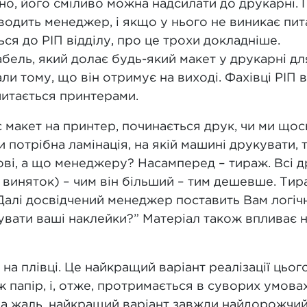
ено, його сміливо можна надсилати до друкарні.
одить менеджер, і якщо у нього не виникає пит
ся до РІП відділу, про це трохи докладніше.
абель, який долає будь-який макет у друкарні дл
и тому, що він отримує на виході. Фахівці РІП в
читається принтерами.
є макет на принтер, починається друк, чи ми щос
и потрібна ламінація, на якій машині друкувати, 
ові, а що менеджеру? Насамперед – тираж. Всі 
е виняток) – чим він більший – тим дешевше. Тир
Далі досвідчений менеджер поставить Вам логіч
вати ваші наклейки?” Матеріал також впливає на 
на плівці. Це найкращий варіант реалізації цього
ж папір, і, отже, протримається в суворих умов
На жаль, найкращий варіант завжди найдорожчий