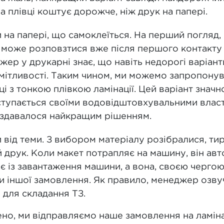
на плівці коштує дорожче, ніж друк на папері.
на папері, що самоклеїться. На перший погляд, 
р може розповзтися вже після першого контакту
жер у друкарні знає, що навіть недорогі варіан
мітливості. Таким чином, ми можемо запропонув
і з тонкою плівкою ламінації. Цей варіант знач
ступається своїми водовідштовхувальними власт
 здавалося найкращим рішенням.
и від теми. З вибором матеріалу розібралися, т
друк. Коли макет потрапляє на машину, він авт
ає із завантаження машини, а вона, своєю черго
чи іншої замовлення. Як правило, менеджер озвуч
і для складання ТЗ.
ено, ми відправляємо наше замовлення на ламін