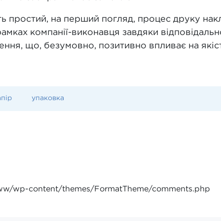
ть простий, на перший погляд, процес друку на
рамках компанії-виконавця завдяки відповідаль
ння, що, безумовно, позитивно впливає на якіс
пір
упаковка
www/wp-content/themes/FormatTheme/comments.php