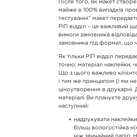
Після того, як макет створ
майже в 100% випадків пров
тестуванні” макет передаєть
РІП відділ – це важливий щ
вимоги замовника відповідал
замовника під формат, що 
Як тільки РІП відділ переда
точно: матеріал наклейки, ч
Що з цього важливо клієнт
і тим же принципом (і ми н
ціноутворення в друкарні. 
матеріалі Ви плануєте друку
наступний:
надрукувати наклейки 
більш вологостійка ні
ніж звичайний папір. 