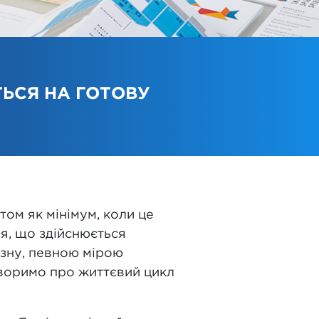
ЬСЯ НА ГОТОВУ
том як мінімум, коли це
я, що здійснюється
изну, певною мірою
говоримо про життєвий цикл