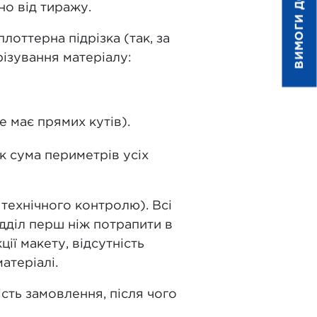
ВИМОГИ ДО ДРУКУ
но від тиражу.
оттерна підрізка (так, за
ізування матеріалу:
 має прямих кутів).
к сума периметрів усіх
 технічного контролю). Всі
ідділ перш ніж потрапити в
ії макету, відсутність
атеріалі.
сть замовлення, після чого