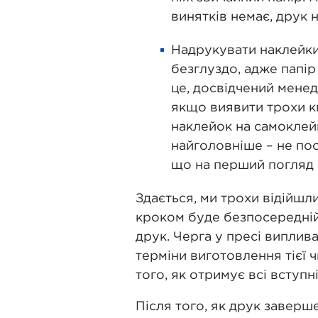
винятків немає, друк 
Надрукувати наклейки 
безглуздо, адже папі
це, досвідчений менед
якщо виявити трохи к
наклейок на самоклейц
найголовніше – не по
що на перший погляд
Здається, ми трохи відійшл
кроком буде безпосередній 
друк. Черга у пресі виплив
терміни виготовлення тієї 
того, як отримує всі вступн
Після того, як друк заверш