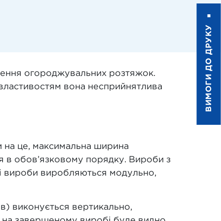
ВИМОГИ ДО ДРУКУ
влення огороджувальних розтяжок.
 властивостям вона несприйнятлива
и на це, максимальна ширина
ня в обов’язковому порядку. Вироби з
акі вироби виробляються модульно,
ів) виконується вертикально,
тю на завершеному виробі буде видно