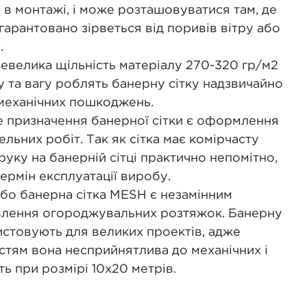
 в монтажі, і може розташовуватися там, де
гарантовано зірветься від поривів вітру або
.
невелика щільність матеріалу 270-320 гр/м2
у та вагу роблять банерну сітку надзвичайно
 механічних пошкоджень.
 призначення банерної сітки є оформлення
ельних робіт. Так як сітка має комірчасту
руку на банерній сітці практично непомітно,
рмін експлуатації виробу.
 або банерна сітка MESH є незамінним
влення огороджувальних розтяжок. Банерну
истовують для великих проектів, адже
стям вона несприйнятлива до механічних і
ь при розмірі 10х20 метрів.