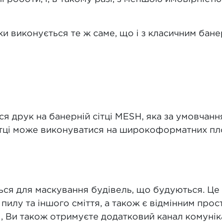
ки виконується те ж саме, що і з класичним бан
я друк на банерній сітці MESH, яка за умовчан
сітці може виконуватися на широкоформатних пл
ься для маскування будівель, що будуються. Це 
пилу та іншого сміття, а також є відмінним про
, Ви також отримуєте додатковий канал комуніка