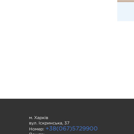
м. Харків
вул. Іскринська, 37
+38(067)5729900
Номер: