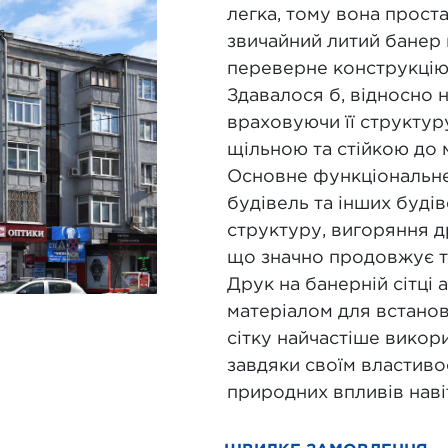
легка, тому вона проста
звичайний литий банер 
переверне конструкцію
Здавалося б, відносно 
враховуючи її структур
щільною та стійкою до
Основне функціональне
будівель та інших будів
структуру, вигоряння д
що значно продовжує те
Друк на банерній сітці
матеріалом для встано
сітку найчастіше викор
завдяки своїм властиво
природних впливів навіт