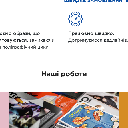
ШВИДКЕ ЗАМОВЛЕННЯ
юємо образи, що
Працюємо швидко.
’ятовуються,
замикаючи
Дотримуємося дедлайнів.
 поліграфічний цикл
Наші роботи