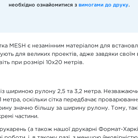
необхідно ознайомитися з
вимогами до друку
.
сітка MESH є незамінним матеріалом для встано
ують для великих проектів, адже завдяки своїм
іть при розмірі 10х20 метрів.
 із шириною рулону 2,5 та 3,2 метра. Незважаюч
3,1 метра, оскільки сітка передбачає проварюван
ирину значно більшу за ширину рулону. Тому, т
кремі частини.
 друкарень (а також нашої друкарні Формат-Харк
і роботи, і, в такому разі, з меншою ймовірніс