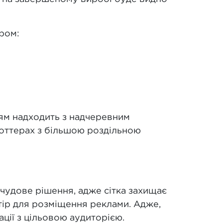
ером:
ням надходить з надчеревним
оттерах з більшою роздільною
чудове рішення, адже сітка захищає
стір для розміщення реклами. Адже,
ції з цільовою аудиторією.