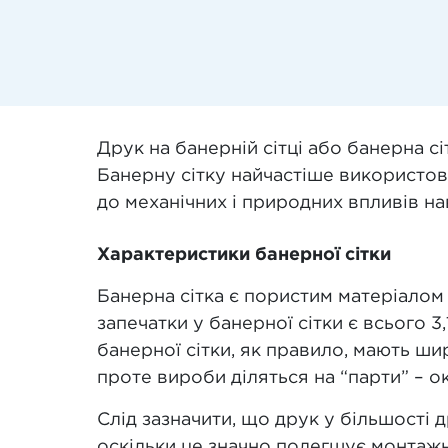
Друк на банерній сітці або банерна 
Банерну сітку найчастіше використов
до механічних і природних впливів нав
Характеристики банерної сітки
Банерна сітка є пористим матеріалом
запечатки у банерної сітки є всього 
банерної сітки, як правило, мають ш
проте вироби діляться на “парти” – о
Слід зазначити, що друк у більшості
оскільки це значно полегшує монтажн