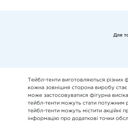
Для т
Тейбл-тенти виготовляються різних фо
кожна зовнішня сторона виробу стає н
може застосовуватися фігурна висікан
тейбл-тенти можуть стати потужним р
тейбл-тенти можуть містити акційні пр
інформацію про додаткові точки обслу