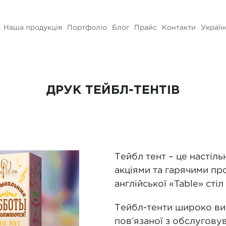
Наша продукція
Портфоліо
Блог
Прайс
Контакти
Україн
ДРУК ТЕЙБЛ-ТЕНТІВ
Тейбл тент – це настіль
акціями та гарячими пр
англійської «Table» стіл 
Тейбл-тенти широко вик
пов’язаної з обслугову