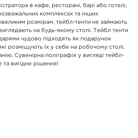
істратора в кафе, ресторані, барі або готелі,
 розважальних комплексах та інших
невеликим розмірам, тейбл-тенти не займають
 виглядають на будь-якому столі. Тейбл тенти
дарями чудово підходять як подарунок
які розміщують їх у себе на робочому столі,
ію. Сувенірна поліграфія у вигляді тейбл-
е та вигідне рішення!