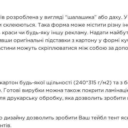
ів розроблена у вигляді “шалашика” або даху. У
м склеюються. Така форма може містити різну ін
нів краси чи будь-яку іншу рекламу. Надати май
вши оригінальні підставки з картону у формі куба
астини можуть скріплюватися між собою за доп
ртон будь-якої щільності (240*315 г/м2) та з б
). Готові вирубки можна також покрити ламінац
ісля друкарську обробку, яка дозволить зробити
о дизайну дозволить зробити Ваш тейбл тент яс
нтів.