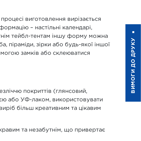
 процесі виготовлення вирізається
формацію – настільні календарі,
бутнім тейбл-тентам іншу форму можна
ВИМОГИ ДО ДРУКУ
, піраміди, зірки або будь-якої іншої
омогою замків або склеюватися
езліччю покриттів (глянсовий,
ією або УФ-лаком, використовувати
 виріб більш креативним та цікавим
кравим та незабутнім, що привертає