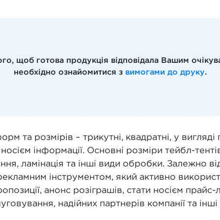
ого, щоб готова продукція відповідала Вашим очікув
необхідно ознайомитися з
вимогами до друку
.
рм та розмірів – трикутні, квадратні, у вигляді
осієм інформації. Основні розміри тейбл-тентів
ня, ламінація та інші види обробки. Залежно ві
екламним інструментом, який активно використ
опозиції, анонс розіграшів, стати носієм прайс-
говування, надійних партнерів компанії та інші