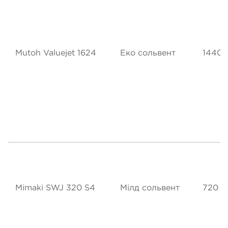
Mutoh Valuejet 1624
Еко сольвент
1440 
Mimaki SWJ 320 S4
Мілд сольвент
720 d