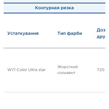
Контурная резка
Дозв
Устаткування
Тип фарби
друк
Жорсткий
WIT-Color Ultra star
720 d
сольвент