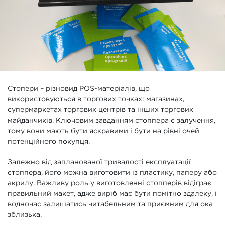
Стопери – різновид POS-матеріалів, що
використовуються в торгових точках: магазинах,
супермаркетах торгових центрів та інших торгових
майданчиків. Ключовим завданням стоппера є залучення,
тому вони мають бути яскравими і бути на рівні очей
потенційного покупця.
Залежно від запланованої тривалості експлуатації
стоппера, його можна виготовити із пластику, паперу або
акрилу. Важливу роль у виготовленні стопперів відіграє
правильний макет, адже виріб має бути помітно здалеку, і
водночас залишатись читабельним та приємним для ока
зблизька.