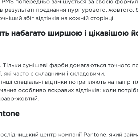
к PMS попередньо замішується за своєю формуло
 в результаті поєднання пурпурового, жовтого, 
ніший збіг відтінків на кожній сторінці.
ть набагато ширшою і цікавішою й
. Тільки сумішеві фарби домагаються точного п
 які часто є складними і складовими.
а інші спеціальні відтінки потрапляють на папір 
мання особливо яскравих відтінків: коли потріб
краво-жовтий.
ntone
— дослідницький центр компанії Pantone, який за