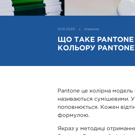
14.10.2020
Корисне
ЩО ТАКЕ PANTONE
КОЛЬОРУ PANTONE
Pantone це колірна модель 
називаються сумішевими. У 
поповнюється. Кожен відті
формулою.
Якраз у методиці отриманн