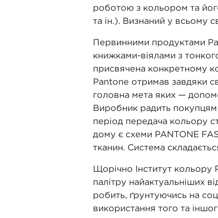
роботою з кольором та його 
та ін.). Визнаний у всьому 
Первинними продуктами Pan
книжками-віялами з тонкого
присвячена конкретному кол
Pantone отримав завдяки св
головна мета яких — допомо
Виробник радить покупцям 
період передача кольору ст
дому є схеми PANTONE FASH
тканин. Система складається
Щорічно Інститут кольору 
палітру найактуальніших ві
робить, ґрунтуючись на соці
використання того та іншого