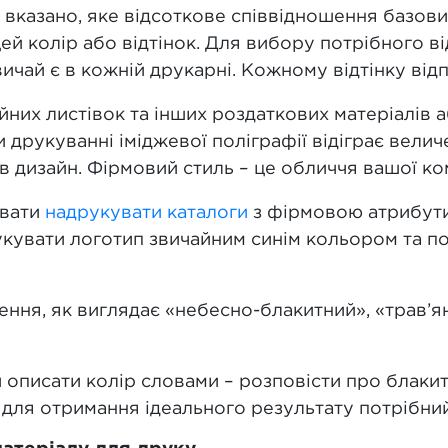
 вказано, яке відсоткове співвідношення базов
ей колір або відтінок. Для вибору потрібного ві
звичай є в кожній друкарні. Кожному відтінку ві
них листівок та інших роздаткових матеріалів а
 друкуванні іміджевої поліграфії відіграє велич
 в дизайн. Фірмовий стиль – це обличчя вашої ком
увати
надрукувати каталоги
з фірмовою атрибути
укувати логотип звичайним синім кольором та п
ння, як виглядає «небесно-блакитний», «трав’я
описати колір словами – розповісти про блакит
е для отримання ідеального результату потрібний