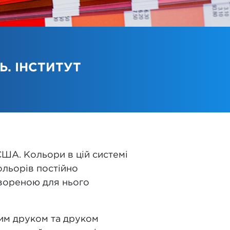
. ІНСТИТУТ
США. Кольори в цій системі
ольорів постійно
твореною для нього
ним друком та друком