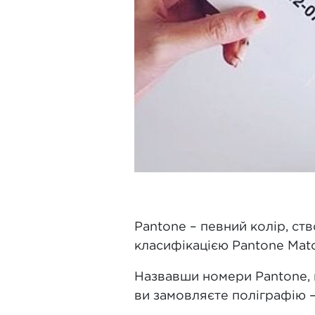
Pantone – певний колір, ст
класифікацією Pantone Mat
Назвавши номери Pantone, в
ви замовляєте поліграфію –