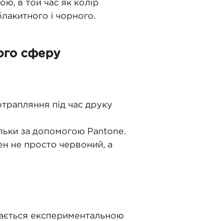
ю, в той час як колір
блакитного і чорного.
ого сферу
отрапляння під час друку
тільки за допомогою Pantone.
ен не просто червоний, а
ймається експериментальною