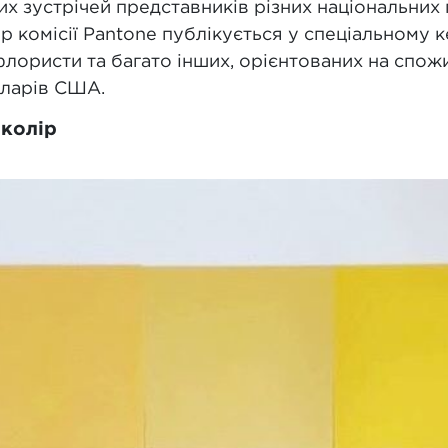
их зустрічей представників різних національних 
р комісії Pantone публікується у спеціальному к
лористи та багато інших, орієнтованих на спожи
оларів США.
-колір