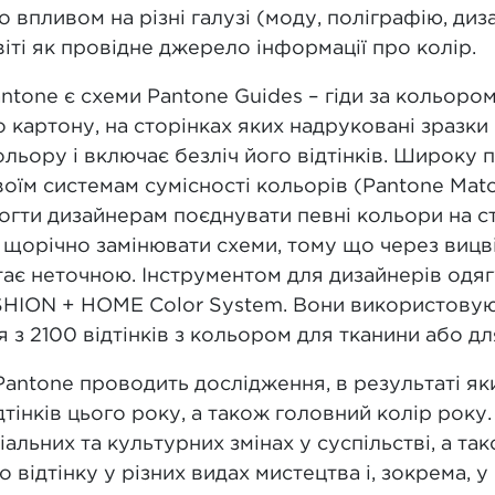
впливом на різні галузі (моду, поліграфію, диза
світі як провідне джерело інформації про колір.
tone є схеми Pantone Guides – гіди за кольоро
 картону, на сторінках яких надруковані зразки
ьору і включає безліч його відтінків. Широку п
оїм системам сумісності кольорів (Pantone Matc
гти дизайнерам поєднувати певні кольори на ст
щорічно замінювати схеми, тому що через вицві
ає неточною. Інструментом для дизайнерів одягу,
ION + HOME Color System. Вони використовуют
 з 2100 відтінків з кольором для тканини або дл
Pantone проводить дослідження, в результаті як
дтінків цього року, а також головний колір року
альних та культурних змінах у суспільстві, а та
 відтінку у різних видах мистецтва і, зокрема, у