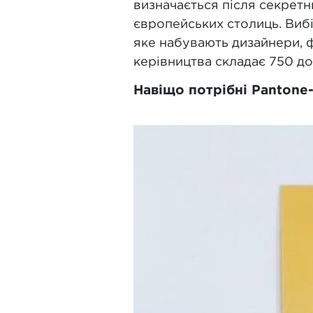
визначається після секретн
європейських столиць. Вибі
яке набувають дизайнери, ф
керівництва складає 750 д
Навіщо потрібні Pantone