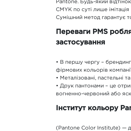
Pantone. Будь-який відтіно
CMYK по суті лише імітація
Сумішний метод гарантує точ
Переваги PMS робля
застосування
• В першу чергу – брендинг
фірмових кольорів компанії,
• Металізовані, пастельні т
• Друк пантонами – це отри
вогненно-червоний або яс
Інститут кольору Pa
(Pantone Color Institute) 