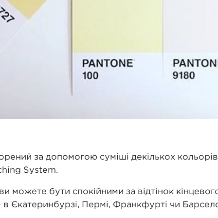
ворений за допомогою суміші декількох кольорів
ching System.
и можете бути спокійними за відтінок кінцевого
 в Єкатеринбурзі, Пермі, Франкфурті чи Барсело