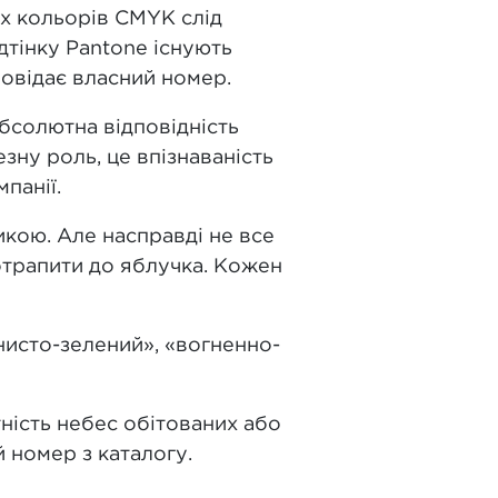
их кольорів CMYK слід
дтінку Pantone існують
дповідає власний номер.
бсолютна відповідність
езну роль, це впізнаваність
панії.
кою. Але насправді не все
отрапити до яблучка. Кожен
нисто-зелений», «вогненно-
ність небес обітованих або
 номер з каталогу.