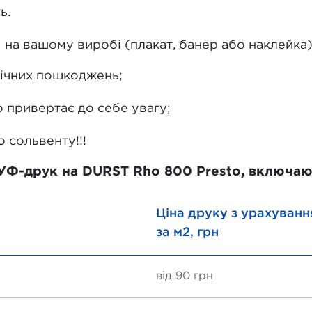
ь.
на вашому виробі (плакат, банер або наклейка)
нічних пошкоджень;
о привертає до себе увагу;
о сольвенту!!!
УФ-друк на DURST Rho 800 Presto, включаюч
Ціна друку з урахуванн
за м2, грн
від 90 грн