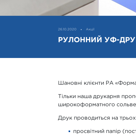
26.10.2020
Акції
РУЛОННИЙ УФ-ДРУ
Шановні клієнти РА «Форма
Тільки наша друкарня проп
широкоформатного сольвен
Друк проводиться на трьох 
просвітний папір (пост