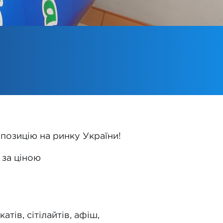
позицію на ринку України!
 за ціною
тів, сітілайтів, афіш,