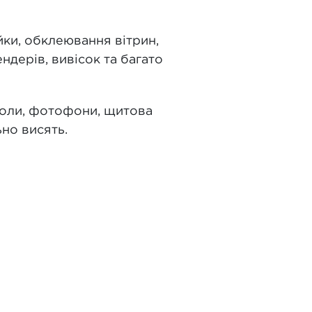
ейки, обклеювання вітрин,
ндерів, вивісок та багато
воли, фотофони, щитова
ьно висять.