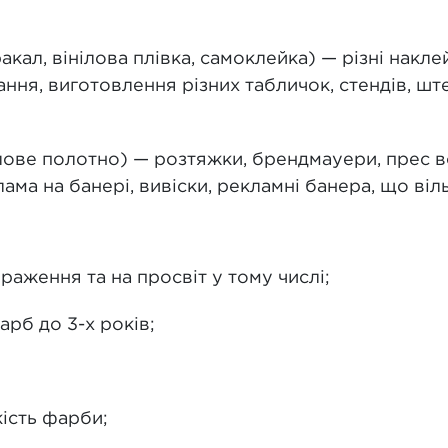
акал, вінілова плівка, самоклейка) — різні накл
ня, виготовлення різних табличок, стендів, ште
ілове полотно) — розтяжки, брендмауери, прес 
ама на банері, вивіски, рекламні банера, що віл
раження та на просвіт у тому числі;
рб до 3-х років;
кість фарби;