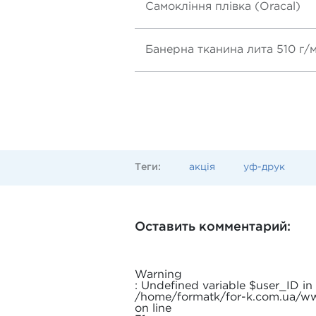
Самокління плівка (Oracal)
Банерна тканина лита 510 г/
Теги:
акція
уф-друк
Оставить комментарий:
Warning
: Undefined variable $user_ID in
/home/formatk/for-k.com.ua/
on line