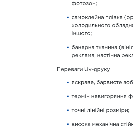
фотозон;
самоклейна плівка (ор
холодильного обладнан
іншого;
банерна тканина (він
реклама, настінна рекл
Переваги Uv-друку
яскраве, барвисте зоб
термін невигоряння фа
точні лінійні розміри;
висока механічна стій