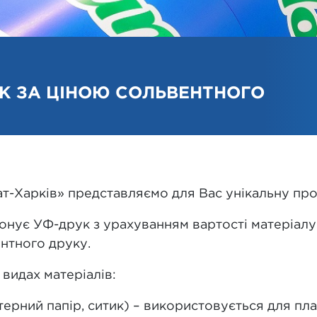
К ЗА ЦІНОЮ СОЛЬВЕНТНОГО
т-Харків» представляємо для Вас унікальну про
онує УФ-друк з урахуванням вартості матеріалу
тного друку.
видах матеріалів:
ерний папір, ситик) – використовується для плака