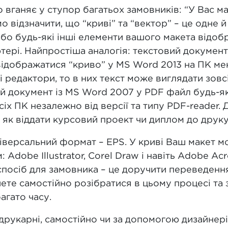
о вганяє у ступор багатьох замовників: “У Вас ма
о відзначити, що “криві” та “вектор” – це одне 
або будь-які інші елементи вашого макета відоб
ютері. Найпростіша аналогія: текстовий докумен
ідображатися “криво” у MS Word 2013 на ПК ме
ві редактори, то в них текст може виглядати зов
й документ із MS Word 2007 у PDF файл будь-якої
сіх ПК незалежно від версії та типу PDF-reader
, як віддати курсовий проект чи диплом до друку
ніверсальний формат – EPS. У криві Ваш макет м
Adobe Illustrator, Corel Draw і навіть Adobe Acr
спосіб для замовника – це доручити переведенн
ете самостійно розібратися в цьому процесі та 
багато часу.
 друкарні, самостійно чи за допомогою дизайнер