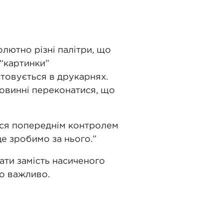
лютно різні палітри, що
 “картинки”
стовується в друкарнях.
овинні переконатися, що
ться попереднім контролем
це зробимо за нього.”
ати замість насиченого
но важливо.