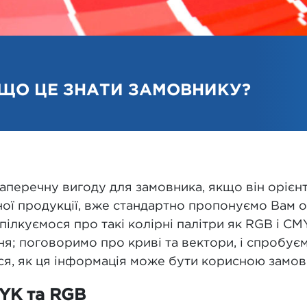
ІЩО ЦЕ ЗНАТИ ЗАМОВНИКУ?
перечну вигоду для замовника, якщо він орієнт
мної продукції, вже стандартно пропонуємо Вам
пілкуємося про такі колірні палітри як RGB і CMY
я; поговоримо про криві та вектори, і спробуємо
я, як ця інформація може бути корисною замов
YK та RGB