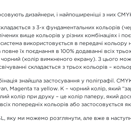
стосовують дизайнери, і найпоширеніші з них CMY
 складається з 3-х фундаментальних кольорів (чер
ічених вище кольорів у різних комбінаціях і поє
а система використовується в передачі кольору н
 повне їх поєднання в 100% додаванні всіх трьох
– чорний (колір вимкненого екрану). З цього м
свічуванні складається з трьох кольорів – кольо
інація знайшла застосування у поліграфії. CMY
an, Magenta та yellow. K – чорний колір, який “з
ий колір при друку – це колір паперу, який до
 всіх попередніх кольорів або застосовується як
L, яку ми можемо розглянути, але вже в наступн