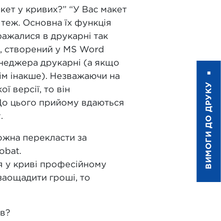
кет у кривих?” “У Вас макет
й теж. Основна їх функція
ражалися в друкарні так
т, створений у MS Word
неджера друкарні (а якщо
сім інакше). Незважаючи на
ВИМОГИ ДО ДРУКУ
 версії, то він
. До цього прийому вдаються
.
ожна перекласти за
obat.
я у криві професійному
заощадити гроші, то
ів?