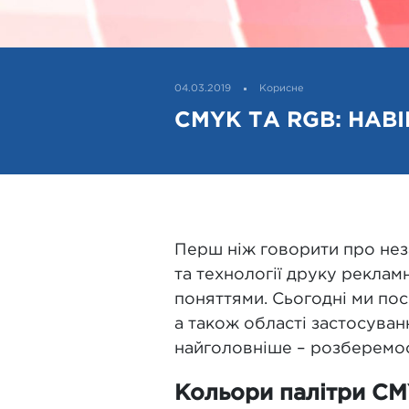
04.03.2019
Корисне
CMYK ТА RGB: НАВ
Перш ніж говорити про неза
та технології друку рекла
поняттями. Сьогодні ми пос
а також області застосуванн
найголовніше – розберемос
Кольори палітри CM