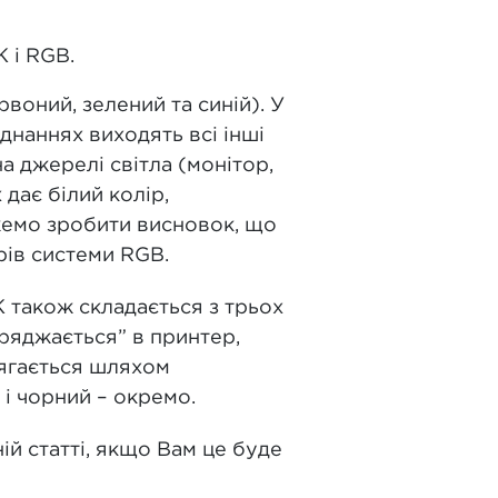
K і RGB.
воний, зелений та синій). У
днаннях виходять всі інші
а джерелі світла (монітор,
 дає білий колір,
ожемо зробити висновок, що
рів системи RGB.
K також складається з трьох
аряджається” в принтер,
сягається шляхом
 і чорний – окремо.
ій статті, якщо Вам це буде