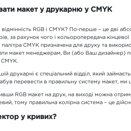
вати макет у друкарню у CMYK
відмінність RGB і CMYK? По-перше – це дві абсо
рів, за рахунок чого і кольоропередача кінцевої
, палітра CMYK призначена для друку та викори
ати макет менеджерам, Ви (або Ваш дизайнер) п
в CMYK.
шій друкарні є спеціальний відділ, який займає
забув перевести в правильну систему макет, ми 
авивши RGB макет на друк, на виході можна отрим
вий, тому правильна колірна система – це дійс
вектор у кривих?