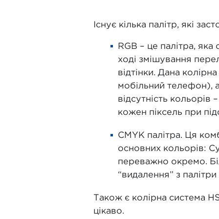
Існує кілька палітр, які за
RGB – це палітра, яка
ході змішування перел
відтінки. Дана колірн
мобільний телефон), а
відсутність кольорів 
кожен піксель при під
CMYK палітра. Ця комб
основних кольорів: Cy
переважно окремо. Біл
“видалення” з палітри
Також є колірна система HS
цікаво.