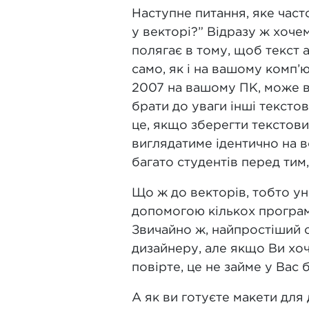
Наступне питання, яке част
у векторі?” Відразу ж хочем
полягає в тому, щоб текст 
само, як і на вашому комп’
2007 на вашому ПК, може в
брати до уваги інші тексто
це, якщо зберегти текстови
виглядатиме ідентично на в
багато студентів перед тим
Що ж до векторів, тобто у
допомогою кількох програм: 
Звичайно ж, найпростіший 
дизайнеру, але якщо Ви хоч
повірте, це не займе у Вас 
А як ви готуєте макети для